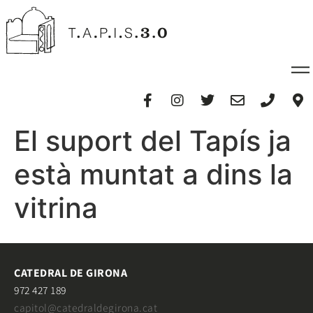
El suport del Tapís ja
està muntat a dins la
vitrina
CATEDRAL DE GIRONA
972 427 189
capitol@catedraldegirona.cat